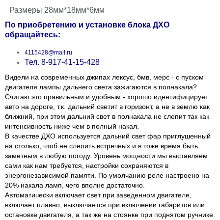
Размеры 28мм*18мм*6мм
По приобретению и установке блока ДХО
обращайтесь:
4115428@mail.ru
Тел. 8-917-41-15-428
Видели на современных джипах лексус, бмв, мерс - с пуском
двигателя лампы дальнего света зажигаются в полнакала?
Считаю это правильным и удобным - хорошо идентифицирует
авто на дороге, т.к. дальний светит в горизонт, а не в землю как
ближний, при этом дальний свет в полнакала не слепит так как
интенсивность ниже чем в полный накал.
В качестве ДХО используется дальний свет фар приглушенный
на столько, чтоб не слепить встречных и в тоже время быть
заметным в любую погоду. Уровень мощности мы выставляем
сами как нам требуется, настройки сохраняются в
энергонезависимой памяти. По умолчанию реле настроено на
20% накала ламп, чего вполне достаточно.
Автоматически включает свет при заведенном двигателе,
включает плавно, выключается при включении габаритов или
остановке двигателя, а так же на стоянке при поднятом ручнике.