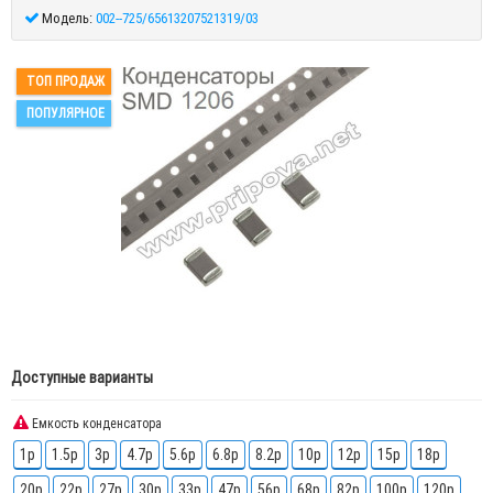
Модель:
002--725/65613207521319/03
ТОП ПРОДАЖ
ПОПУЛЯРНОЕ
Доступные варианты
Емкость конденсатора
1p
1.5p
3p
4.7p
5.6p
6.8p
8.2p
10p
12p
15p
18p
20p
22p
27p
30p
33p
47p
56p
68p
82p
100p
120p