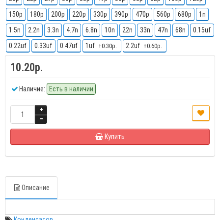
150p
180p
200p
220p
330p
390p
470p
560p
680p
1n
1.5n
2.2n
3.3n
4.7n
6.8n
10n
22n
33n
47n
68n
0.15uf
0.22uf
0.33uf
0.47uf
1uf
2.2uf
+0.30р.
+0.60р.
10.20р.
Наличие:
Есть в наличии
Купить
Описание
Конденсатор