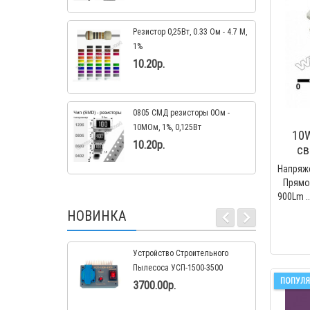
Резистор 0,25Вт, 0.33 Ом - 4.7 М,
1%
10.20р.
0805 СМД резисторы 0Ом -
10МОм, 1%, 0,125Вт
10W
10.20р.
св
Напряж
Прямой
900Lm ..
НОВИНКА
Устройство Строительного
Пылесоса УСП-1500-3500
ПОПУЛЯ
3700.00р.