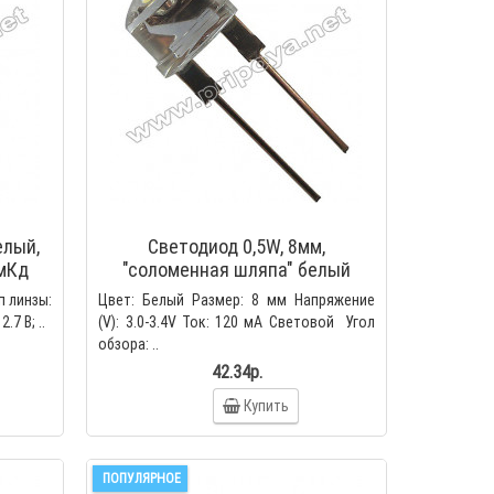
атор
*13мм.
атор
*13мм.
елый,
Cветодиод 0,5W, 8мм,
0мКд
"соломенная шляпа" белый
п линзы:
Цвет: Белый Размер: 8 мм Напряжение
.7 В; ..
(V): 3.0-3.4V Ток: 120 мА Световой Угол
обзора: ..
42.34р.
Купить
ПОПУЛЯРНОЕ