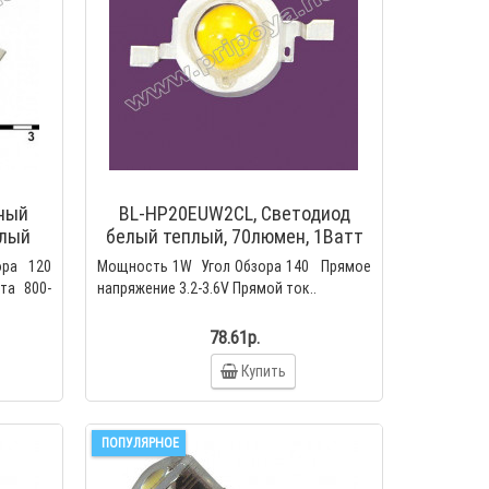
3 1пФ -
M
щный
BL-HP20EUW2CL, Cветодиод
елый
белый теплый, 70люмен, 1Ватт
(Ultra White)
ора 120
Мощность 1W Угол Обзора 140 Прямое
та 800-
напряжение 3.2-3.6V Прямой ток..
78.61р.
Купить
атор
HolodoS-V12, обманка на
*13мм.
холодильник с подключением к
ПОПУЛЯРНОЕ
вентилятору
2200.00р.