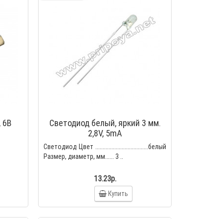
, 6В
Светодиод белый, яркий 3 мм.
2,8V, 5mA
Светодиод Цвет ....................................белый
Размер, диаметр, мм...... 3 ..
13.23р.
Купить