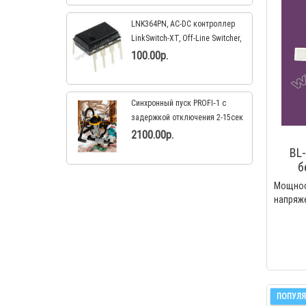
LNK364PN, AC-DC контроллер
LinkSwitch-XT, Off-Line Switcher,
9Вт/230VAC [DIP 7 ]
100.00р.
Синхронный пуск PROFI‑1 с
задержкой отключения 2-15сек
3,5кВТ
2100.00р.
BL
б
Мощнос
напряже
ПОПУЛЯ