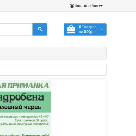
Личный кабинет
0
Tоваров,
на
0.00р.