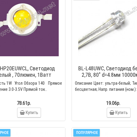
Адаптер для
6,8 мкФ 250 v Конденс
трансформаторного датчика
электролитический 8
тока
105°С
70.00р.
41.00р.
Микропрецизионный
4,7 мкФ 250v Конденс
трансформатор тока ZMCT102W
электролитический 7
5A 2.5A
105°С
270.00р.
37.00р.
-HP20EUWCL, Cветодиод
BL-L48UWC, Светодиод б
елый , 70люмен, 1Ватт
2,7В, 80" d=4.8мм 1000
(холодный)
(Ultra White)
ть 1W Угол Обзора 140 Прямое
Описание Цвет: ультра-белый; Ти
ние 3.0-3.5V Прямой ток..
бесцветная; Напр. питания (ном.): 2
78.61р.
19.06р.
Купить
Купить
РНОЕ
ПОПУЛЯРНОЕ