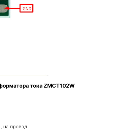
форматора
тока
ZMCT102W
,
на
провод.