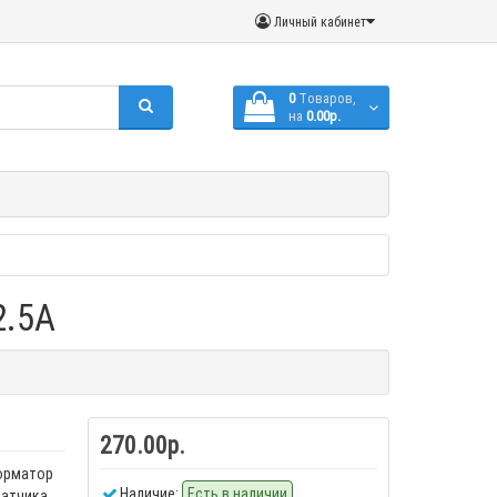
Личный кабинет
0
Tоваров,
на
0.00р.
2.5A
270.00р.
орматор
Наличие:
Есть в наличии
датчика