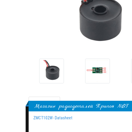
Описание
Магазин радиодеталей Припоя NET
ZMCT102W- Datasheet