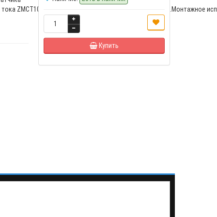
тока ZMCT102WОсновные параметры:Частота: 50...400 Гц.Монтажное испо
Купить