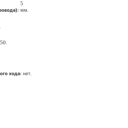
5
мм
овода):
.
.
50
.
ого
хода:
нет.