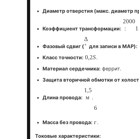
Диаметр
отверстия
(макс.
диаметр
пр
2000
:
1
Коэффициент
трансформации:
Δ
∘
Фазовый
сдвиг
(
для
записи
в
MAP):
0
,
2
S
Класс
точности:
.
Материал
сердечника:
феррит.
Защита
вторичной
обмотки
от
холост
1
,
5
м
Длина
провода:
.
6
г
Масса
без
провода:
.
Токовые
характеристики: